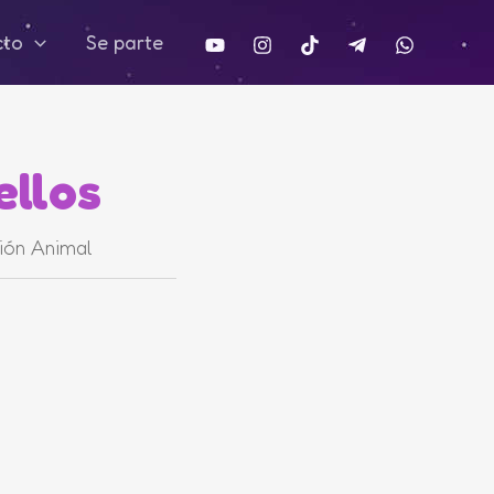
cto
Se parte
ellos
ión Animal