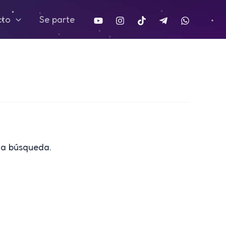
cto
Se parte
na búsqueda.