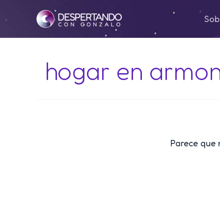
Ir
Sob
al
contenido
hogar en armon
Parece que 