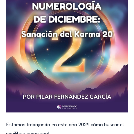
a
través
de
los
Números
Estamos trabajando en este año 2024 cómo buscar el
equilibrio emocional.