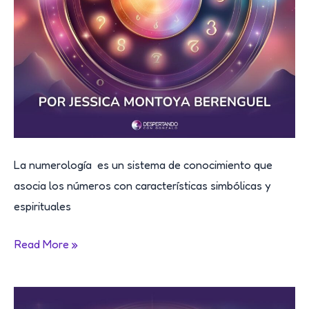
La numerología es un sistema de conocimiento que
asocia los números con características simbólicas y
espirituales
NUMEROLOGÍA:
Read More »
El
Lenguaje
Cósmico