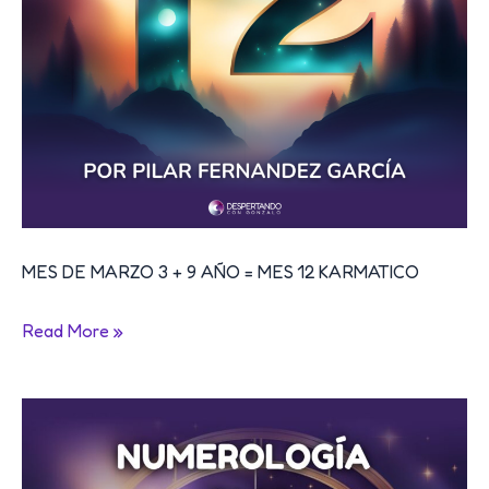
MES DE MARZO 3 + 9 AÑO = MES 12 KARMATICO
NUMEROLOGÍA
Read More »
PARA
EL
MES
DE