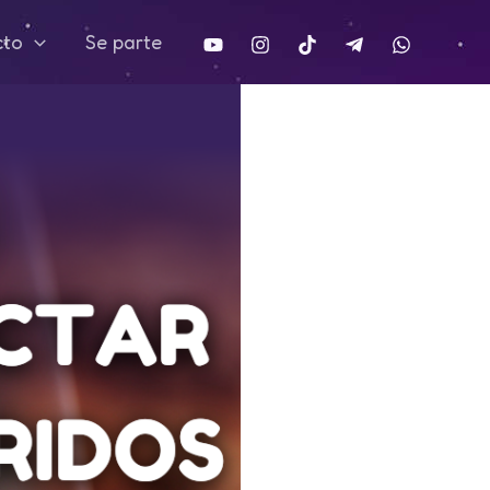
cto
Se parte