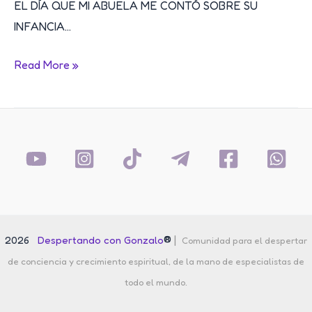
EL DÍA QUE MI ABUELA ME CONTÓ SOBRE SU
INFANCIA…
Psicogenealogía
Read More »
y
transgeneracional:
Descubriendo
los
secretos
de
nuestra
historia
®
|
2026
Despertando con Gonzalo
Comunidad para el despertar
familiar
de conciencia y crecimiento espiritual, de la mano de especialistas de
todo el mundo.