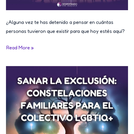
¿Alguna vez te has detenido a pensar en cuántas
personas tuvieron que existir para que hoy estés aquí?
4.094
Read More »
Razones
por
las
que
Estás
Aquí:
Conéctate
con
la