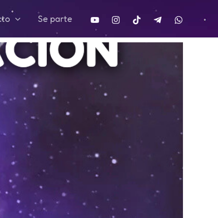
cto
Se parte