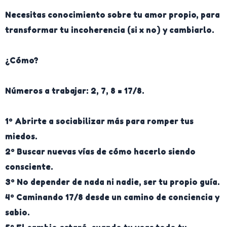
Necesitas conocimiento sobre tu amor propio, para
transformar tu incoherencia (si x no) y cambiarlo.
¿Cómo?
Números a trabajar: 2, 7, 8 = 17/8.
1º Abrirte a sociabilizar más para romper tus
miedos.
2º Buscar nuevas vías de cómo hacerlo siendo
consciente.
3º No depender de nada ni nadie, ser tu propio guía.
4º Caminando 17/8 desde un camino de conciencia y
sabio.