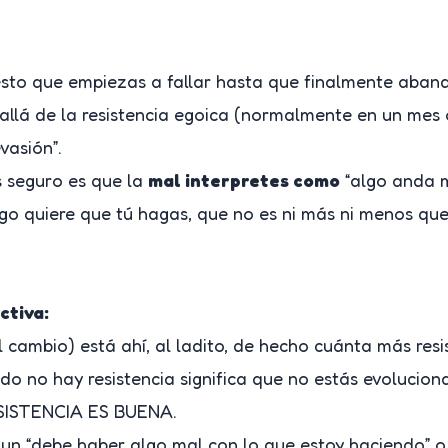
esto que empiezas a fallar hasta que finalmente aba
 allá de la resistencia egoica (normalmente en un mes o
vasión”.
s seguro es que la
mal interpretes como
“algo anda m
ego quiere que tú hagas, que no es ni más ni menos qu
ctiva:
l cambio) está ahí, al ladito, de hecho cuánta más resi
o no hay resistencia significa que no estás evolucion
RESISTENCIA ES BUENA.
 un “debe haber algo mal con lo que estoy haciendo” o 