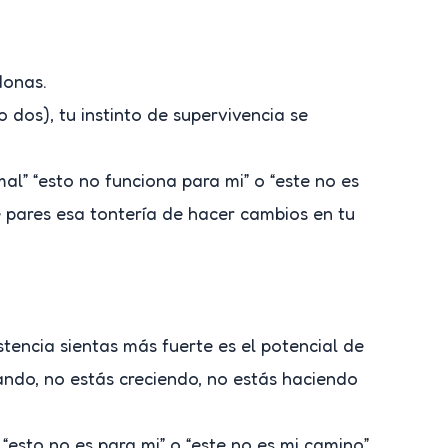
ndonas.
 dos), tu instinto de supervivencia se
al” “esto no funciona para mi” o “este no es
e pares esa tontería de hacer cambios en tu
stencia sientas más fuerte es el potencial de
ando, no estás creciendo, no estás haciendo
“esto no es para mi” o “este no es mi camino”,