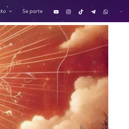
cto
Se parte